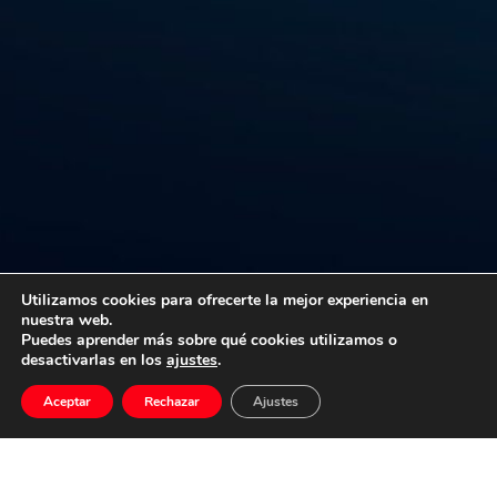
Utilizamos cookies para ofrecerte la mejor experiencia en
nuestra web.
Puedes aprender más sobre qué cookies utilizamos o
desactivarlas en los
ajustes
.
Próximo
Aceptar
Rechazar
Ajustes
ESTRENO de la
versión para