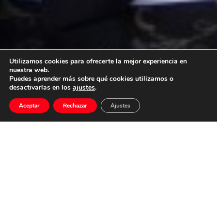
Utilizamos cookies para ofrecerte la mejor experiencia en
nuestra web.
Puedes aprender más sobre qué cookies utilizamos o
desactivarlas en los
ajustes
.
Oscar Navarro
Aceptar
Rechazar
Ajustes
ganador en los
«HOLLYWOOD
MUSIC IN
MEDIA
AWARDS»