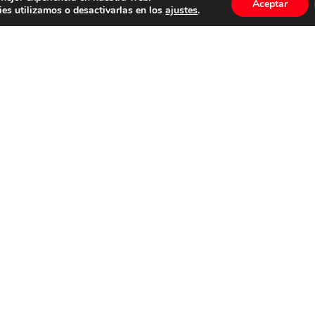
Aceptar
es utilizamos o desactivarlas en los
ajustes
.
ico
Fantasía
Suspense
Acción
Publicidad
Música Corporativa / Sintonías
La Mula