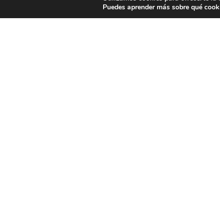
Puedes aprender más sobre qué cooki
Drama
Romántica
Terror
Ép
Documental
Jazz
Ciencia ficción
La Mula