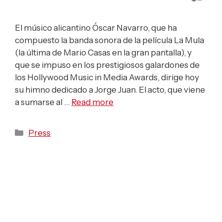
El músico alicantino Óscar Navarro, que ha
compuesto la banda sonora de la película La Mula
(la última de Mario Casas en la gran pantalla), y
que se impuso en los prestigiosos galardones de
los Hollywood Music in Media Awards, dirige hoy
su himno dedicado a Jorge Juan. El acto, que viene
a sumarse al …
Read more
Categories
Press
Óscar Navarro
compositor de la Joven
Orquesta