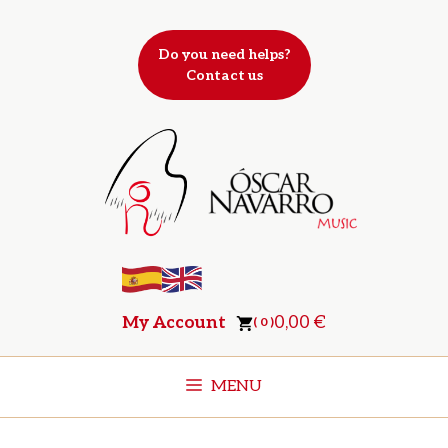
Skip
to
Do you need helps?
content
Contact us
My Account
0,00
€
( 0 )
MENU