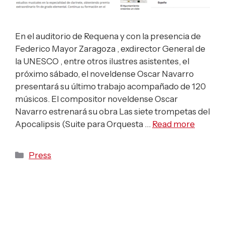
En el auditorio de Requena y con la presencia de
Federico Mayor Zaragoza , exdirector General de
la UNESCO , entre otros ilustres asistentes, el
próximo sábado, el noveldense Oscar Navarro
presentará su último trabajo acompañado de 120
músicos. El compositor noveldense Oscar
Navarro estrenará su obra Las siete trompetas del
Apocalipsis (Suite para Orquesta …
Read more
Categories
Press
La Jove Orquestra de la
Generalitat nombra