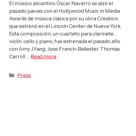
El músico alicantino Óscar Navarro se alzó el
pasado jueves con el Hollywood Music in Media
Awards de música clásica por su obra Creation,
que estrenó en el Lincoln Center de Nueva York.
Esta composición, un cuarteto para clarinete,
violín, cello y piano, fue estrenada el pasado año
con Amy J.Yang, Jose Franch-Ballester, Thomas
Carroll …
Read more
Categories
Press
El Concerto para
clarinete de Óscar
Navarro sonará en Hong