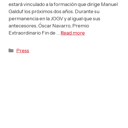
estará vinculado a la formación que dirige Manuel
Galduf los próximos dos años. Durante su
permanencia en la JOGV y al igual que sus
antecesores, Óscar Navarro, Premio
Extraordinario Fin de …
Read more
Categories
Press
LA BANDA DE LOS
REYES DE BELGICA
GRABAN UN CD
INTEGRO CON
MUSICA DE OSCAR