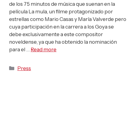
de los 75 minutos de música que suenan en la
película La mula, un filme protagonizado por
estrellas como Mario Casas y María Valverde pero
cuya participación en la carrera a los Goya se
debe exclusivamente a este compositor
noveldense, ya que ha obtenido la nominación
para el …
Read more
Categories
Press
La Orquesta de
Cleveland estrena una
obra del valenciano
Óscar Navarro