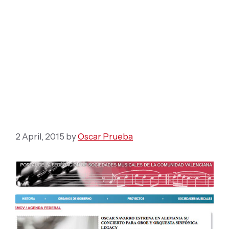
ESTRENO DE
“LEGACY” CONCIERTO
PARA OBOE Y
ORQUESTA
SINFÓNICA EN
ALEMANIA
2 April, 2015
by
Oscar Prueba