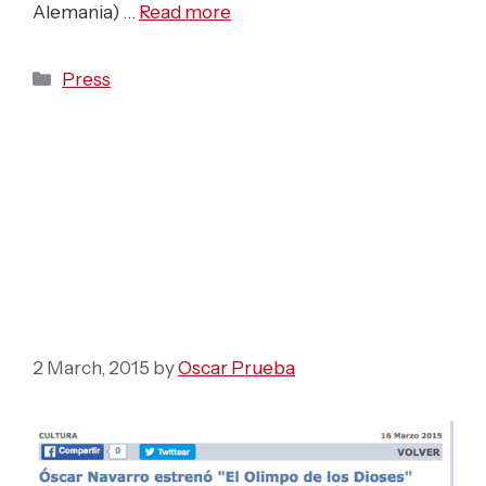
Alemania) …
Read more
Categories
Press
Óscar Navarro estrenó
“El Olimpo de los
Dioses” para Banda
Sinfónica
2 March, 2015
by
Oscar Prueba