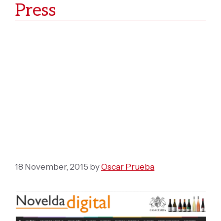
Press
El músico y compositor
noveldense Oscar
Navarro, estrena su
obra “Las siete
trompetas del
apocalipsis”
18 November, 2015
by
Oscar Prueba