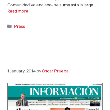
Comunidad Valenciana-, se suma así a la larga …
Read more
Categories
Press
Goya Academy Awards
Nomination
1 January, 2014
by
Oscar Prueba